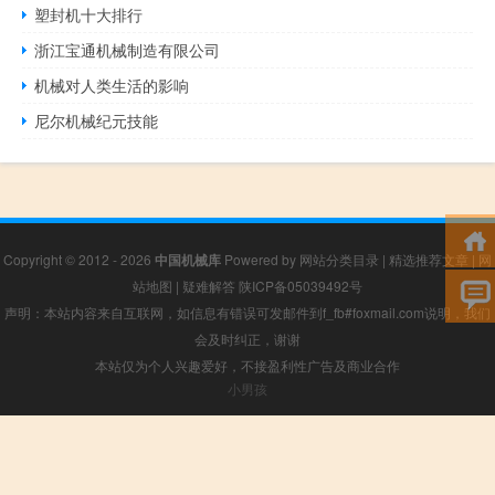
塑封机十大排行
浙江宝通机械制造有限公司
机械对人类生活的影响
尼尔机械纪元技能
Copyright © 2012 - 2026
中国机械库
Powered by
网站分类目录
|
精选推荐文章
|
网
站地图
|
疑难解答
陕ICP备05039492号
声明：本站内容来自互联网，如信息有错误可发邮件到f_fb#foxmail.com说明，我们
会及时纠正，谢谢
本站仅为个人兴趣爱好，不接盈利性广告及商业合作
小男孩