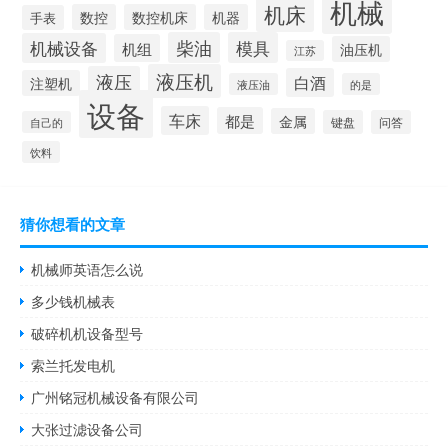
机械
机床
数控
数控机床
机器
手表
柴油
模具
机械设备
机组
油压机
江苏
液压机
液压
白酒
注塑机
液压油
的是
设备
车床
都是
金属
键盘
问答
自己的
饮料
猜你想看的文章
机械师英语怎么说
多少钱机械表
破碎机机设备型号
索兰托发电机
广州铭冠机械设备有限公司
大张过滤设备公司