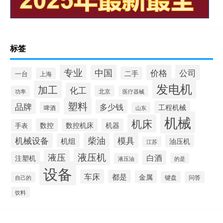
标签
专业
中国
价格
公司
二手
一台
上海
发电机
加工
化工
北京
功率
医疗器械
塑料
品牌
多少钱
工程机械
啤酒
山东
机械
机床
数控
数控机床
机器
手表
柴油
模具
机械设备
机组
油压机
江苏
液压机
液压
白酒
注塑机
液压油
的是
设备
车床
都是
金属
键盘
问答
自己的
饮料