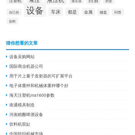
白酒
注塑机
液压油
的是
设备
车床
都是
金属
键盘
问答
自己的
饮料
猜你想看的文章
设备采购网站
国际商业机器公司
用于片上量子发射器的可扩展平台
电子体重秤和机械体重秤哪个好
海天注塑机ma1600参数
南通模具制造
河南精酿啤酒设备
饮料机双缸
中国纺织机械市场