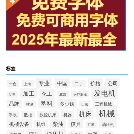
标签
专业
中国
价格
公司
二手
一台
上海
发电机
加工
化工
北京
功率
医疗器械
塑料
品牌
多少钱
工程机械
啤酒
山东
机械
机床
数控
数控机床
机器
手表
柴油
模具
机械设备
机组
油压机
江苏
液压机
液压