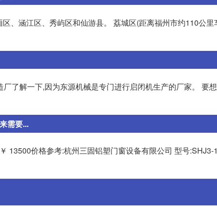
厢区、涵江区、秀屿区和仙游县。 荔城区(距离福州市约110公里车
造厂了解一下,因为东源机械是专门进行启闭机生产的厂家。 要
需要...
;￥ 13500价格参考:杭州三固铝塑门窗设备有限公司 型号:SHJ3-12