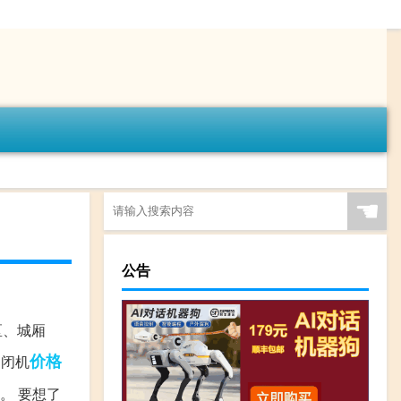
☚
公告
区、城厢
价格
启闭机
。 要想了