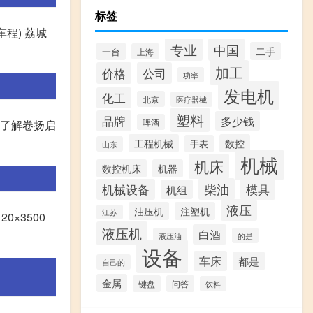
标签
程) 荔城
专业
中国
二手
一台
上海
加工
价格
公司
功率
发电机
化工
北京
医疗器械
塑料
品牌
多少钱
啤酒
想了解卷扬启
工程机械
数控
手表
山东
机械
机床
数控机床
机器
柴油
模具
机械设备
机组
液压
油压机
注塑机
江苏
0×3500
液压机
白酒
液压油
的是
设备
车床
都是
自己的
金属
键盘
问答
饮料