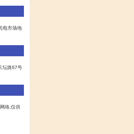
机电市场地
坛路57号
源网络,仅供