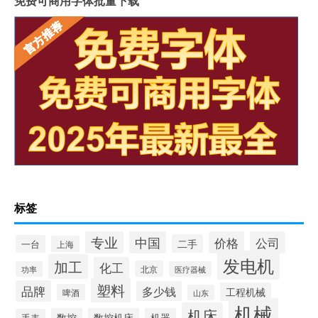
免费可商用字体批量下载
标签
专业
中国
价格
公司
二手
一台
上海
发电机
加工
化工
北京
功率
医疗器械
塑料
品牌
多少钱
工程机械
啤酒
山东
机械
机床
数控
数控机床
机器
手表