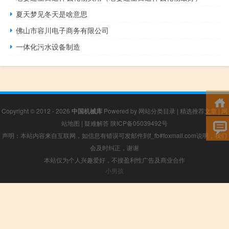
夏天梦见冬天是啥意思
佛山市容川电子商务有限公司
一体化污水设备制造
Copyright © 2012 - 2026
中国机械库
Powered by
网站分类目录
|
精选推荐文章
|
网
站地图
|
疑难解答
陕ICP备05039492号
声明：本站内容来自互联网，如信息有错误可发邮件到f_fb#foxmail.com说明，我们
会及时纠正，谢谢
本站仅为个人兴趣爱好，不接盈利性广告及商业合作
小男孩