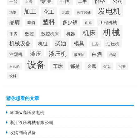
专业
中国
价格
公司
二手
一台
上海
发电机
加工
化工
北京
功率
医疗器械
塑料
品牌
多少钱
工程机械
啤酒
山东
机械
机床
数控
数控机床
机器
手表
柴油
模具
机械设备
机组
油压机
江苏
液压机
液压
白酒
注塑机
液压油
的是
设备
车床
都是
金属
键盘
问答
自己的
饮料
猜你想看的文章
500kw高压发电机
浙江液压机械有限公司
收购制药设备