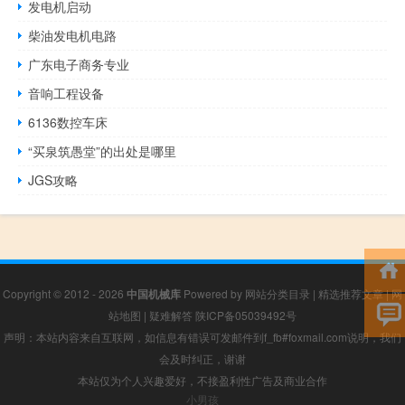
发电机启动
柴油发电机电路
广东电子商务专业
音响工程设备
6136数控车床
“买泉筑愚堂”的出处是哪里
JGS攻略
Copyright © 2012 - 2026
中国机械库
Powered by
网站分类目录
|
精选推荐文章
|
网
站地图
|
疑难解答
陕ICP备05039492号
声明：本站内容来自互联网，如信息有错误可发邮件到f_fb#foxmail.com说明，我们
会及时纠正，谢谢
本站仅为个人兴趣爱好，不接盈利性广告及商业合作
小男孩