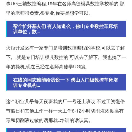
事UG三轴数控编程,19年在名师高徒模具数控学校学的,那
里的老师很负责,很专业,你要是想学可以。
帮个忙好基友们 有人知道么，佛山专业数控车床培
训单位，数...
火炬开发区有一家专门是培训数控编程的学校,可以去了解
下。,就是专门培训模具数控的,可以去了解下。我也搞了一
年的操机,现在已经在名师高徒学UG编。
在线的同志谁能给我说一下 佛山入门级数控车床培
训专业机构...
这个职业几乎每天夜班我的厂一号还上班哎.不过工资翻倍
节假日和其他工作一样一天工作8-12小时切削液浓度高有
毒和切削液过敏的话那就..培训的话认真。