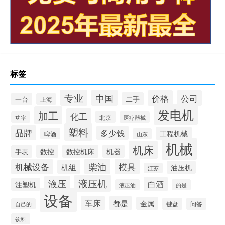
标签
专业
中国
价格
公司
二手
一台
上海
发电机
加工
化工
北京
功率
医疗器械
塑料
品牌
多少钱
工程机械
啤酒
山东
机械
机床
数控
数控机床
机器
手表
柴油
模具
机械设备
机组
油压机
江苏
液压机
液压
白酒
注塑机
液压油
的是
设备
车床
都是
金属
键盘
问答
自己的
饮料