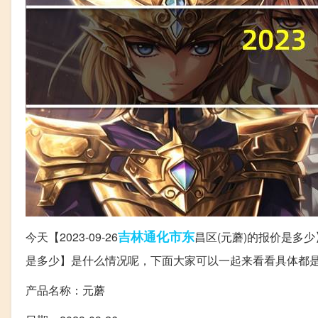
吉林
通化
市东
今天【2023-09-26
昌区(元蘑)的报价是多少
是多少】是什么情况呢，下面大家可以一起来看看具体都
产品名称：元蘑