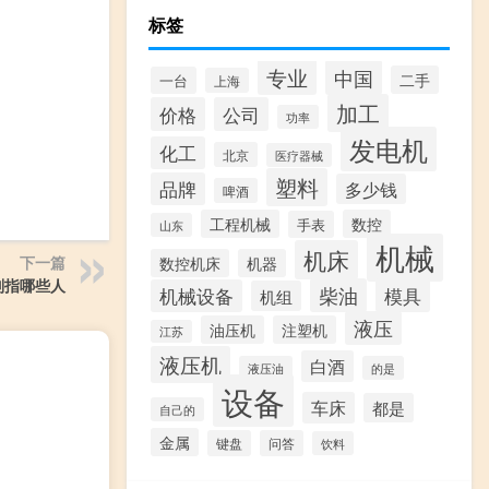
标签
专业
中国
二手
一台
上海
加工
价格
公司
功率
发电机
化工
北京
医疗器械
塑料
品牌
多少钱
啤酒
工程机械
数控
手表
山东
机械
机床
下一篇
数控机床
机器
别指哪些人
柴油
模具
机械设备
机组
液压
油压机
注塑机
江苏
液压机
白酒
液压油
的是
设备
车床
都是
自己的
金属
键盘
问答
饮料