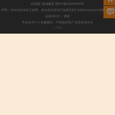
站地图
|
疑难解答
陕ICP备05039492号
声明：本站内容来自互联网，如信息有错误可发邮件到f_fb#foxmail.com说明，我们
会及时纠正，谢谢
本站仅为个人兴趣爱好，不接盈利性广告及商业合作
小男孩