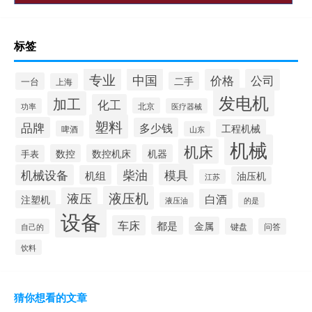
标签
专业
中国
价格
公司
二手
一台
上海
发电机
加工
化工
北京
功率
医疗器械
塑料
品牌
多少钱
工程机械
啤酒
山东
机械
机床
数控
数控机床
机器
手表
柴油
模具
机械设备
机组
油压机
江苏
液压机
液压
白酒
注塑机
液压油
的是
设备
车床
都是
金属
键盘
问答
自己的
饮料
猜你想看的文章