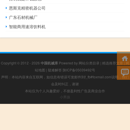
恩斯克精密机器公司
广东石材机械厂
智能商用速溶饮料机
Copyright © 2012 - 2026
中国机械库
Powered by
网站分类目录
|
精选推荐文章
|
网
站地图
|
疑难解答
陕ICP备05039492号
声明：本站内容来自互联网，如信息有错误可发邮件到f_fb#foxmail.com说明，我们
会及时纠正，谢谢
本站仅为个人兴趣爱好，不接盈利性广告及商业合作
小男孩