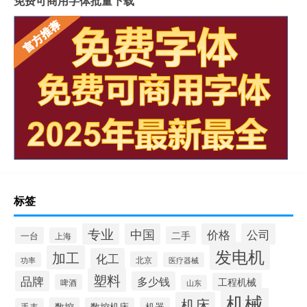
免费可商用字体批量下载
标签
专业
中国
价格
公司
二手
一台
上海
发电机
加工
化工
北京
功率
医疗器械
塑料
品牌
多少钱
工程机械
啤酒
山东
机械
机床
数控
数控机床
机器
手表