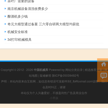
茶叶厂需要的设备
南京机械设备清洗收费多少
酿酒机多少钱
奇元大模型通过备案 三六零自研两大模型均获批
机械安全标准
3d打印机械模具
Copyright © 2012 - 2026
中国机械库
Powered by
网站分类目录
|
精选推荐文章
|
网
站地图
|
疑难解答
陕ICP备05039492号
声明：本站内容来自互联网，如信息有错误可发邮件到f_fb#foxmail.com说明，我们
会及时纠正，谢谢
本站仅为个人兴趣爱好，不接盈利性广告及商业合作
小男孩