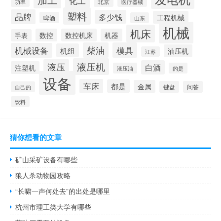
化工
北京
功率
医疗器械
塑料
品牌
多少钱
工程机械
啤酒
山东
机械
机床
数控
数控机床
机器
手表
柴油
模具
机械设备
机组
油压机
江苏
液压机
液压
白酒
注塑机
液压油
的是
设备
车床
都是
金属
键盘
问答
自己的
饮料
猜你想看的文章
矿山采矿设备有哪些
狼人杀动物园攻略
“长啸一声何处去”的出处是哪里
杭州市理工类大学有哪些