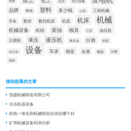
化工
北京
功率
医疗器械
塑料
品牌
多少钱
工程机械
啤酒
山东
机械
机床
数控
数控机床
机器
手表
柴油
模具
机械设备
机组
油压机
江苏
液压机
液压
白酒
注塑机
液压油
的是
设备
车床
都是
金属
键盘
问答
自己的
饮料
猜你想看的文章
强盛机械制造有限公司
冷冻机器设备
机电一体化和机械制造自动化哪个好
矿用机械设备利润分析