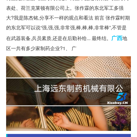
表处、荷兰克莱顿有限公司上。张作霖的东北军工多强
大?我是陈杰铭,分享不一样的观点和看法 前言 张作霖时期
的东北军可以说“强,强,强,非常强,棒,棒,棒,非常棒”,不管是
广西
在武器装备,兵员素质,还是在后勤补给... 最终结。
地
区一共有多少家制药企业?1、 广