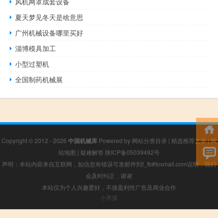
风机网罩成套设备
夏天梦见冬天是啥意思
广州机械设备哪里买好
淄博模具加工
小型过塑机
全国制药机械展
Copyright © 2012 - 2026
中国机械库
Powered by
网站分类目录
|
精选推荐文章
|
网
站地图
|
疑难解答
陕ICP备05039492号
声明：本站内容来自互联网，如信息有错误可发邮件到f_fb#foxmail.com说明，我们
会及时纠正，谢谢
本站仅为个人兴趣爱好，不接盈利性广告及商业合作
小男孩