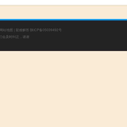
网站地图
|
疑难解答
陕ICP备05039492号
，我们会及时纠正，谢谢