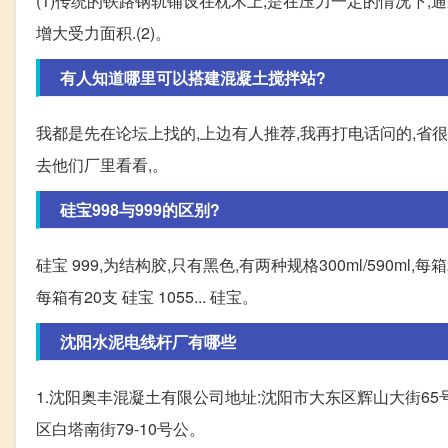
(1)传统的铁路钢轨铺设在枕木上,是在压力一定的情况下,
增大受力面积.(2)。
有人知道哪里可以搭建混凝土搅拌站?
我都是先在论坛上找的,上边有人推荐,我再打电话问的,省很
去他们厂里看看,。
硅宝998与999的区别?
硅宝 999,为结构胶,只有黑色,有两种规格300ml/590ml,
每箱有20支 硅宝 1055... 硅宝。
沈阳水泥电线杆厂有哪些
1.沈阳奥丰混凝土有限公司地址:沈阳市大东区辉山大街65号公
区白塔南街79-10号公。