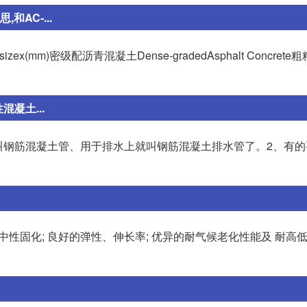
和AC-...
nsizex(mm)密级配沥青混凝土Dense-gradedAsphalt Concrete
凝土...
以叫钢筋混凝土管、用于排水上就叫钢筋混凝土排水管了。2、有
组分,中性固化; 良好的弹性、伸长率; 优异的耐气候老化性能及 耐高低