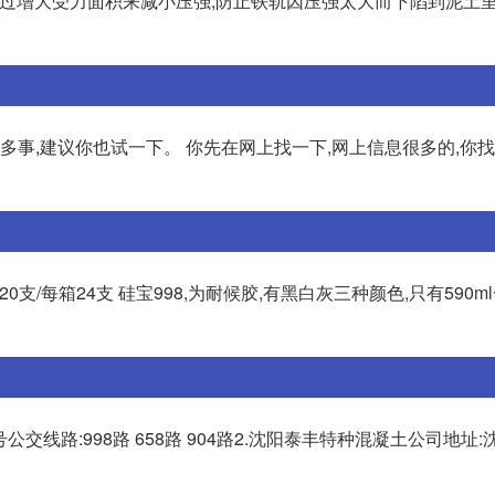
通过增大受力面积来减小压强,防止铁轨因压强太大而下陷到泥土里
多事,建议你也试一下。 你先在网上找一下,网上信息很多的,你
每箱20支/每箱24支 硅宝998,为耐候胶,有黑白灰三种颜色,只有590m
交线路:998路 658路 904路2.沈阳泰丰特种混凝土公司地址