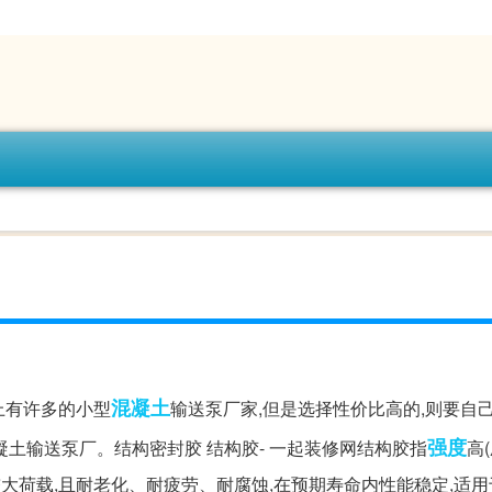
混凝土
上有许多的小型
输送泵厂家,但是选择性价比高的,则要自
强度
土输送泵厂。结构密封胶 结构胶- 一起装修网结构胶指
高
能承受较大荷载,且耐老化、耐疲劳、耐腐蚀,在预期寿命内性能稳定,适