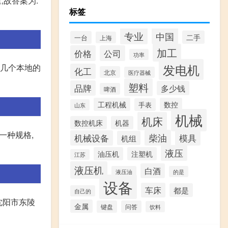
,故答案为:
标签
专业
中国
二手
一台
上海
加工
价格
公司
功率
发电机
找几个本地的
化工
北京
医疗器械
塑料
品牌
多少钱
啤酒
工程机械
数控
手表
山东
机械
机床
数控机床
机器
l一种规格,
柴油
模具
机械设备
机组
液压
油压机
注塑机
江苏
液压机
白酒
液压油
的是
设备
车床
都是
自己的
:沈阳市东陵
金属
键盘
问答
饮料