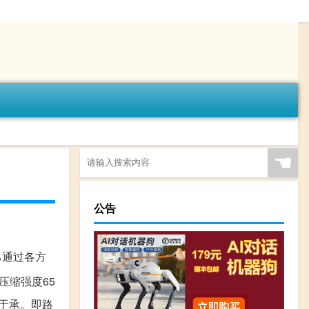
☚
公告
己通过各方
(压缩强度65
用于承。即路