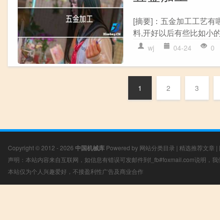
[摘要]：五金加工工艺
料,开好以后有些比如小的
wj
04-24
0
1
2
3
Copyright © 2012 - 2026
中国机械库
Powered by
网站分类目录
|
精选推荐文章
|
声明：本站内容来自互联网，如信息有错误可发邮件到f_fb#foxmail.com说明
本站仅为个人兴趣爱好，不接盈利性广告及商业合作