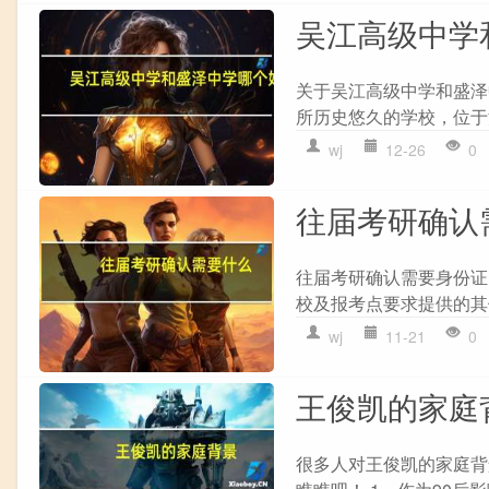
吴江高级中学
关于吴江高级中学和盛泽中
所历史悠久的学校，位于江
wj
12-26
0
往届考研确认
往届考研确认需要身份证
校及报考点要求提供的其
wj
11-21
0
王俊凯的家庭
很多人对王俊凯的家庭背