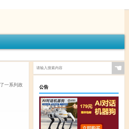
☚
了一系列政
公告