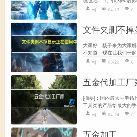
瞧瞧吧！ 1、作为90后
wj
04-13
0
文件夹删不掉
大家好，杨子来为大家解
不知道，现在让我们一起来
wj
03-26
0
五金代加工厂
[摘要]：国内最大手电
工具类的产品给最大的手
wj
04-24
0
五金加工