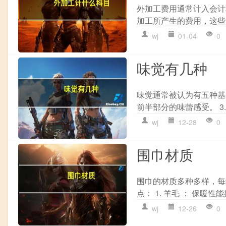
外加工费用通常计入会计
加工所产生的费用，这些
wj
01-04
0
味觉有几种
味觉通常被认为有五种基本
前半部分的味蕾感受。 3.
wj
12-28
0
围巾材质
围巾的材质多种多样，每
点： 1. 羊毛 ： 保暖
wj
12-26
0