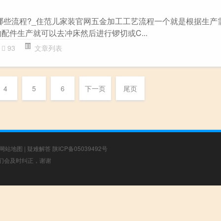
有哪些流程?_住范儿家装官网五金加工工艺流程一个就是根据生产
配件生产就可以去冲床然后进行锣切或C...
93
文章列表
4
5
6
下一页
尾页
网站地图
|
疑难解答
陕ICP备05039492号
，我们会及时纠正，谢谢