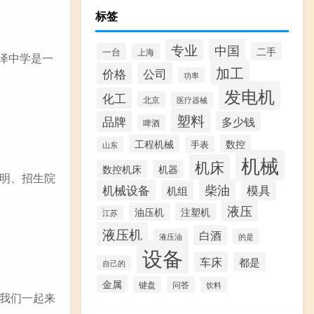
标签
专业
中国
二手
一台
上海
盛泽中学是一
加工
价格
公司
功率
发电机
化工
北京
医疗器械
塑料
品牌
多少钱
啤酒
工程机械
数控
手表
山东
机械
机床
数控机床
机器
明、招生院
柴油
模具
机械设备
机组
液压
油压机
注塑机
江苏
液压机
白酒
液压油
的是
设备
车床
都是
自己的
金属
键盘
问答
饮料
我们一起来