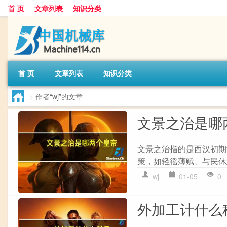
首 页
文章列表
知识分类
首 页
文章列表
知识分类
>
作者“wj”的文章
文景之治是哪
文景之治指的是西汉初期
策，如轻徭薄赋、与民休
wj
01-05
0
外加工计什么