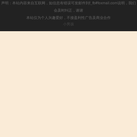
声明：本站内容来自互联网，如信息有错误可发邮件到f_fb#foxmail.com说明，我们
会及时纠正，谢谢
本站仅为个人兴趣爱好，不接盈利性广告及商业合作
小男孩