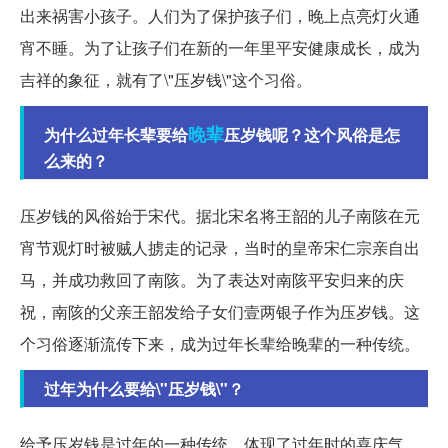
出来祸害小孩子。人们为了保护孩子们，晚上点亮灯火通
宵不睡。为了让孩子们在新的一年里平安健康成长，成为
吉祥的象征，就有了\"压岁钱\"这个习俗。
晚辈
为什么过年长辈要给
压岁钱呢？这个风俗是怎
么来的？
压岁钱的风俗始于宋代。据北宋名将王韶的儿子南陔在元
宵节观灯时被贼人掳走的记录，当时的皇帝宋仁宗亲自出
马，并成功救回了南陔。为了表达对南陔平安归来的庆
祝，南陔的父亲王韶发给子女们壹两银子作为压岁钱。这
个习俗逐渐流传下来，成为过年长辈给晚辈的一种传统。
过年为什么要给\"压岁钱\"？
给予压岁钱是过年的一种传统，体现了过年时的喜庆气