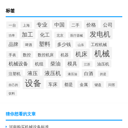
标签
专业
中国
价格
公司
二手
一台
上海
发电机
加工
化工
北京
功率
医疗器械
塑料
品牌
多少钱
工程机械
啤酒
山东
机械
机床
数控
数控机床
机器
手表
柴油
模具
机械设备
机组
油压机
江苏
液压机
液压
白酒
注塑机
液压油
的是
设备
车床
都是
金属
键盘
问答
自己的
饮料
猜你想看的文章
河南购买机械设备标准