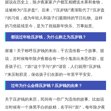
据说在历史上，除夕夜家家户户都互相赠送水果和食物，
这被称为\"压岁盘\"。后来，\"压岁钱\"逐渐取代了\"压岁盘
\"的习俗，成为年轻人和孩子们最期待的节日礼物。这样
的习俗延续至今，是为了祝福新年快乐、万事如意。
都说过年给压岁钱，为什么称之为压岁钱？
谢邀！关于称呼压岁钱的来由，千古流传着一个故事。据
说，古时候每年除夕夜都会有一些小鬼祟出来恶作剧，捉
弄孩子们。\"祟\"这个字与\"岁\"谐音，人们就用\"压岁钱
\"来压制邪灵，保佑孩子们在新的一年里平平安安。
过年为什么会得压岁钱？压岁钱的由来？
关于压岁钱的来历，民间有一些广为流传的故事。比如说
古时候有一个身黑手白的妖精，名字叫\"祟\"，每年除夕夜